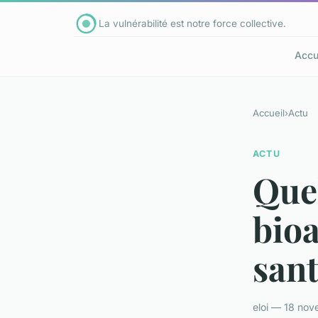
La vulnérabilité est notre force collective.
Accu
Accueil
›
Actu
ACTU
Quel
bioa
san
eloi — 18 nov