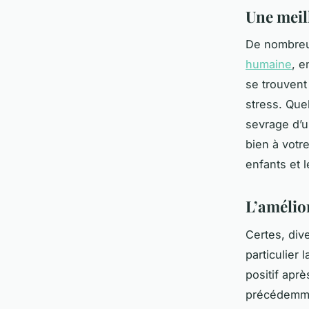
Une meil
De nombreus
humaine
, e
se trouvent
stress. Que
sevrage d’un
bien à votr
enfants et 
L’amélio
Certes, div
particulier
positif apr
précédemmen