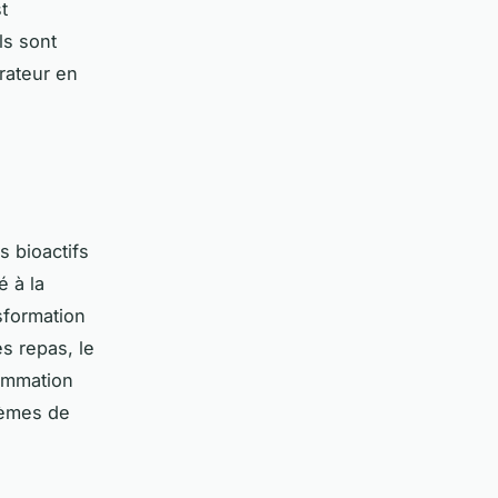
t
ls sont
rateur en
s bioactifs
é à la
sformation
s repas, le
sommation
lèmes de