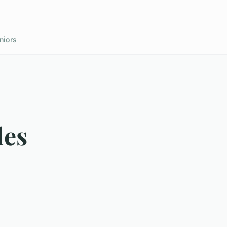
niors
des