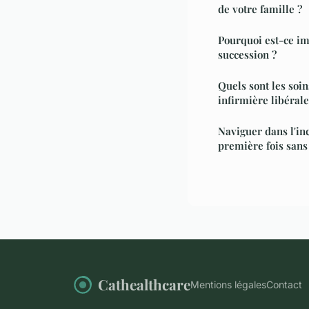
de votre famille ?
Pourquoi est-ce im
succession ?
Quels sont les soi
infirmière libérale
Naviguer dans l'inc
première fois sans
Cathealthcare
Mentions légales
Contact