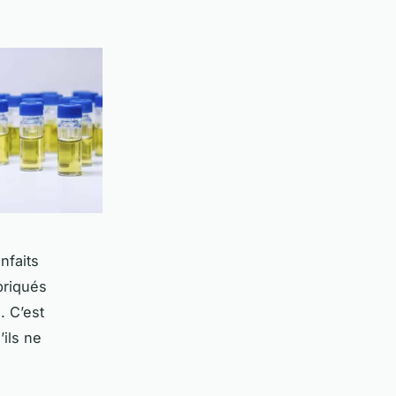
nfaits
briqués
. C’est
’ils ne