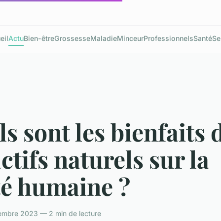
eil
Actu
Bien-être
Grossesse
Maladie
Minceur
Professionnels
Santé
Se
s sont les bienfaits 
ctifs naturels sur la
té humaine ?
embre 2023 — 2 min de lecture