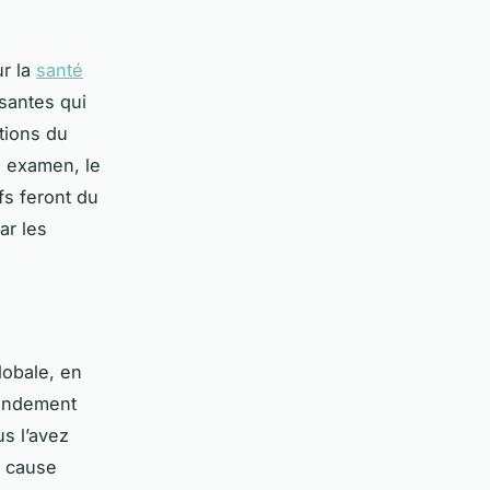
ur la
santé
isantes qui
tions du
n examen, le
fs feront du
ar les
lobale, en
rendement
s l’avez
a cause