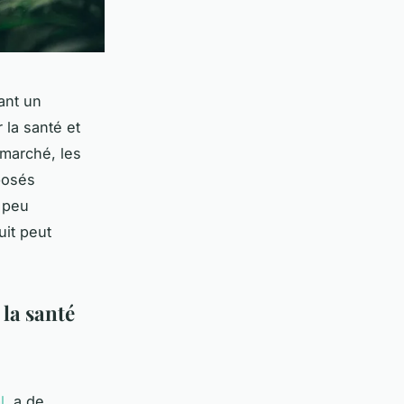
ant un
 la santé et
 marché, les
posés
 peu
uit peut
 la santé
l
, a de