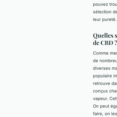
pouvez trou
sélection d
leur pureté.
Quelles 
de CBD 
Comme ment
de nombreu
diverses ma
populaire i
retrouve da
conçus chau
vapeur. Cet
On peut éga
faire, on l