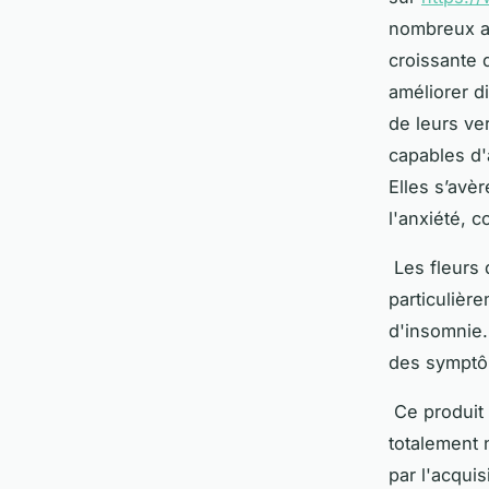
nombreux av
croissante d
améliorer d
de leurs ve
capables d'
Elles s’avè
l'anxiété, 
Les fleurs 
particulièr
d'insomnie. 
des symptôm
Ce produit 
totalement 
par l'acqui