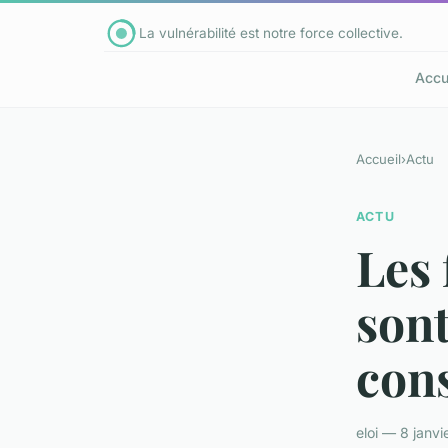
La vulnérabilité est notre force collective.
Accu
Accueil
›
Actu
ACTU
Les 
sont
con
eloi — 8 janv