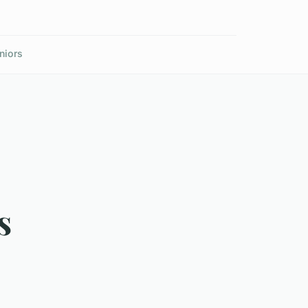
niors
s