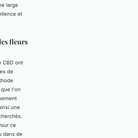
ne large
ellence et
es fleurs
e CBD ont
ées de
éthode
 que l'on
quement
ainsi une
echerchés.
Pour ce
ou dans de