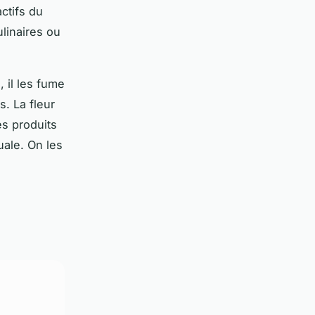
ctifs du
ulinaires ou
 il les fume
. La fleur
s produits
uale. On les