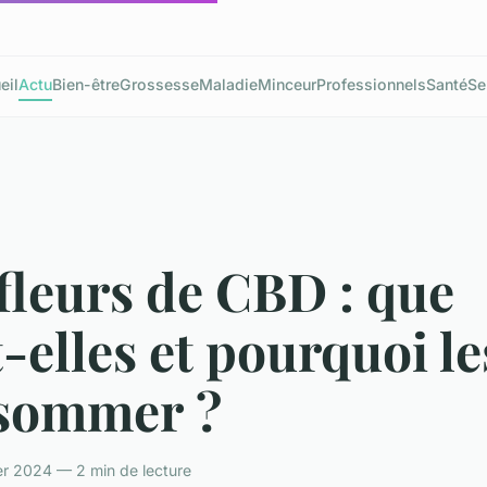
eil
Actu
Bien-être
Grossesse
Maladie
Minceur
Professionnels
Santé
Se
fleurs de CBD : que
-elles et pourquoi le
sommer ?
ier 2024 — 2 min de lecture