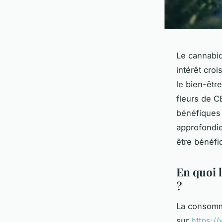
Le cannabid
intérêt cro
le bien-être
fleurs de 
bénéfiques 
approfondie
être bénéfi
En quoi l
?
La consomm
sur
https:/