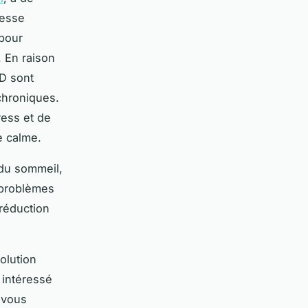
cesse
 pour
. En raison
BD sont
chroniques.
ress et de
e calme.
 du sommeil,
 problèmes
 réduction
olution
 intéressé
 vous